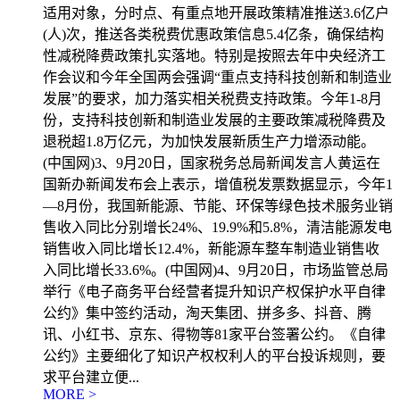
适用对象，分时点、有重点地开展政策精准推送3.6亿户
(人)次，推送各类税费优惠政策信息5.4亿条，确保结构
性减税降费政策扎实落地。特别是按照去年中央经济工
作会议和今年全国两会强调“重点支持科技创新和制造业
发展”的要求，加力落实相关税费支持政策。今年1-8月
份，支持科技创新和制造业发展的主要政策减税降费及
退税超1.8万亿元，为加快发展新质生产力增添动能。
(中国网)3、9月20日，国家税务总局新闻发言人黄运在
国新办新闻发布会上表示，增值税发票数据显示，今年1
—8月份，我国新能源、节能、环保等绿色技术服务业销
售收入同比分别增长24%、19.9%和5.8%，清洁能源发电
销售收入同比增长12.4%，新能源车整车制造业销售收
入同比增长33.6%。(中国网)4、9月20日，市场监管总局
举行《电子商务平台经营者提升知识产权保护水平自律
公约》集中签约活动，淘天集团、拼多多、抖音、腾
讯、小红书、京东、得物等81家平台签署公约。《自律
公约》主要细化了知识产权权利人的平台投诉规则，要
求平台建立便...
MORE >