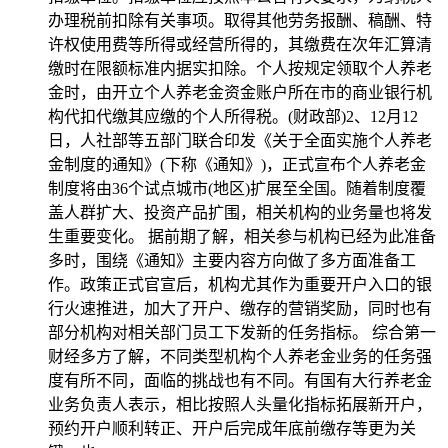
办理税前扣除有关事项。取得其他劳务报酬、稿酬、特
许权使用费等所得或经营所得的，其缴费在次年汇算清
缴时在限额标准内据实扣除。个人按规定领取个人养老
金时，由开立个人养老金资金账户所在市的商业银行机
构代扣代缴其应缴的个人所得税。(财政部)2、12月12
日，人社部等五部门联合印发《关于全面实施个人养老
金制度的通知》(下称《通知》)，正式宣布个人养老金
制度将由36个试点城市(地区)扩展至全国。随着制度覆
盖人群扩大、投资产品扩围，相关机构的业务量也将发
生重要变化。 据前期了解，相关参与机构已经为此准备
多时，围绕《通知》主要内容方向做了多方面准备工
作。政策正式官宣后，机构尤其作为重要开户入口的银
行火速推进，加大了开户、缴存的营销奖励，同时也有
部分机构对相关部门员工下发新的任务指标。 综合第一
财经多方了解，不同类型机构个人养老金业务的任务强
度有所不同，面临的挑战也有不同。有国有大行养老金
业务负责人表示，相比按照人头量化指标拓展新开户，
预约开户顺利转正、开户后完成年底前缴存等更为关