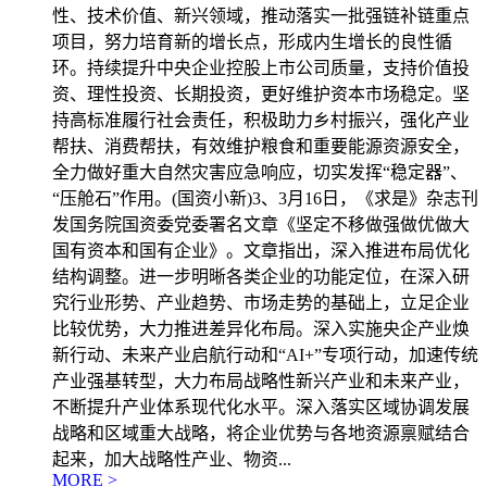
性、技术价值、新兴领域，推动落实一批强链补链重点
项目，努力培育新的增长点，形成内生增长的良性循
环。持续提升中央企业控股上市公司质量，支持价值投
资、理性投资、长期投资，更好维护资本市场稳定。坚
持高标准履行社会责任，积极助力乡村振兴，强化产业
帮扶、消费帮扶，有效维护粮食和重要能源资源安全，
全力做好重大自然灾害应急响应，切实发挥“稳定器”、
“压舱石”作用。(国资小新)3、3月16日，《求是》杂志刊
发国务院国资委党委署名文章《坚定不移做强做优做大
国有资本和国有企业》。文章指出，深入推进布局优化
结构调整。进一步明晰各类企业的功能定位，在深入研
究行业形势、产业趋势、市场走势的基础上，立足企业
比较优势，大力推进差异化布局。深入实施央企产业焕
新行动、未来产业启航行动和“AI+”专项行动，加速传统
产业强基转型，大力布局战略性新兴产业和未来产业，
不断提升产业体系现代化水平。深入落实区域协调发展
战略和区域重大战略，将企业优势与各地资源禀赋结合
起来，加大战略性产业、物资...
MORE >