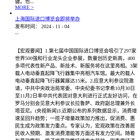
键。也...
MORE >
上海国际进口博览会即将举办
发布时间：
2024
-
11
-
04
...
【宏观要闻】1.第七届中国国际进口博览会吸引了297家
世界500强和行业龙头企业参展，数量创历史新高，400
多项代表性新产品、新技术、新服务将在这里亮相。3架
载人电动垂直起降飞行器集中亮相汽车馆。最大的载人
电动垂直起降飞行器翼展达15米。2.应意大利参议院邀
请，中共中央政治局常委、中央纪委书记李希10月30日
至11月2日率中共代表团对意大利进行正式友好访问，在
罗马分别会见意大利参议长拉鲁萨、政府副总理兼外长
塔亚尼。(央视新闻)3.近期公布的系列数据显示，消费增
速呈回升趋势；一揽子增量政策加力推出，促消费、惠
民生成为政策发力重点。专家认为，宏观政策在改善居
民收入预期、激发消费潜能等方面还有发力空间。随着