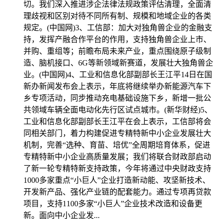
切。我们深入推进涉企法律法规政策评估清理，全面清
理歧视和区别对待不同所有制、规模和地域企业的各类
规定。(中国网)3、工信部：加大对独角兽企业的金融支
持，发挥产融合作平台的作用，支持独角兽企业上市、
并购、重组等；前瞻布局未来产业，重点围绕原子级制
造、脑机接口、6G等新领域新赛道，发展壮大独角兽企
业。(中国网)4、工业和信息化部副部长王江平14日在国
新办新闻发布会上表示，年底将继续举办新能源汽车下
乡专项活动，同步推动充电基础设施下乡，新增一批公
共领域车辆全面电动化先行区试点城市。(新华财经)5、
工业和信息化部副部长王江平在会上表示，工信部将会
同相关部门，着力构建促进专精特新中小企业发展壮大
机制，完善“选种、育苗、培优”全周期培育体系，促进
专精特新中小企业高质量发展；我们将联合财政部启动
了新一轮专精特新支持政策，今年将通过中央财政支持
1000多家重点“小巨人”企业打造新动能、攻坚新技术、
开发新产品、强化产业链的配套能力。通过专项再贷款
项目，支持1100多家“小巨人”企业技术改造和设备更
新。面向中小企业发...