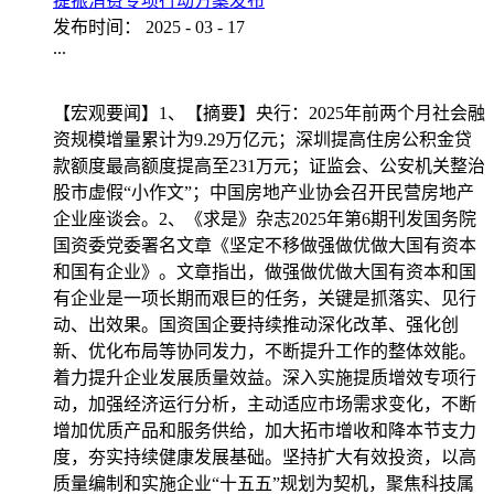
提振消费专项行动方案发布
发布时间：
2025
-
03
-
17
...
【宏观要闻】1、【摘要】央行：2025年前两个月社会融
资规模增量累计为9.29万亿元；深圳提高住房公积金贷
款额度最高额度提高至231万元；证监会、公安机关整治
股市虚假“小作文”；中国房地产业协会召开民营房地产
企业座谈会。2、《求是》杂志2025年第6期刊发国务院
国资委党委署名文章《坚定不移做强做优做大国有资本
和国有企业》。文章指出，做强做优做大国有资本和国
有企业是一项长期而艰巨的任务，关键是抓落实、见行
动、出效果。国资国企要持续推动深化改革、强化创
新、优化布局等协同发力，不断提升工作的整体效能。
着力提升企业发展质量效益。深入实施提质增效专项行
动，加强经济运行分析，主动适应市场需求变化，不断
增加优质产品和服务供给，加大拓市增收和降本节支力
度，夯实持续健康发展基础。坚持扩大有效投资，以高
质量编制和实施企业“十五五”规划为契机，聚焦科技属