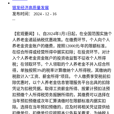
银发经济高质量发展
发布时间：
2024
-
12
-
16
...
【宏观要闻】1、自2024年1月1日起，在全国范围实施个
人养老金递延纳税优惠政策。在缴费环节，个人向个人
养老金资金账户的缴费，按照12000元/年的限额标准，
在综合所得或经营所得中据实扣除；在投资环节，对计
入个人养老金资金账户的投资收益暂不征收个人所得
税；在领取环节，个人领取的个人养老金不并入综合所
得，单独按照3%的税率计算缴纳个人所得税，其缴纳的
税款计入“工资、薪金所得”项目。 个人缴费享受税前扣
除优惠时，以个人养老金信息管理服务平台出具的扣除
凭证为扣税凭据。取得工资薪金所得、按累计预扣法预
扣预缴个人所得税劳务报酬所得的，其缴费可以选择在
当年预扣预缴或次年汇算清缴时在限额标准内据实扣
除。选择在当年预扣预缴的，应及时将相关凭证提供给
扣缴单位。扣缴单位应按照本公告有关要求，为纳税人