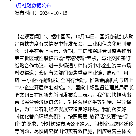
9月社融数据公布
发布时间：
2024
-
10
-
15
...
【宏观要闻】1、据中国网，10月14日，国新办就加大助
企帮扶力度有关情况举行发布会，工业和信息化部副部
长王江平在会上表示，近期，工信部将联合证监会推出
第三批区域性股权市场“专精特新”专板，与北交所签订
战略合作协议，进一步畅通专精特新中小企业资本市场
融资渠道；会同有关部门聚焦重点产业链，启动“一月一
链”中小企业融资促进全国行活动，推动金融机构与链上
中小企业开展精准对接。2、国家市场监督管理总局局长
罗文14日在国新办新闻发布会上表示，我们加快推动出
台《民营经济促进法》，对民营经济平等对待、平等保
护，为非公有制经济发展营造良好环境。我们落实好
《优化营商环境条例》，按照既要“放得活”又要“管得
住”的要求，针对妨碍市场公平准入、限制企业跨区迁移
等问题，尽快研究提出切实有效措施，回应经营主体关