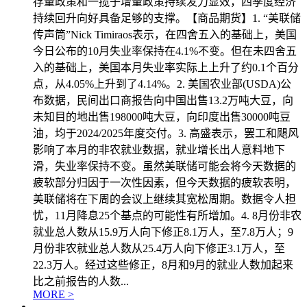
存量政策和一揽子增量政策持续发力显效，四季度经济
持续回升向好具备足够的支撑。【商品期货】1. “美联储
传声筒”Nick Timiraos表示，在四舍五入的基础上，美国
今日公布的10月失业率保持在4.1%不变。但在未四舍五
入的基础上，美国本月失业率实际上上升了约0.1个百分
点，从4.05%上升到了4.14%。2. 美国农业部(USDA)公
布数据，民间出口商报告向中国出售13.2万吨大豆，向
未知目的地出售198000吨大豆，向印度出售30000吨豆
油，均于2024/2025年度交付。3. 高盛表示，罢工和飓风
影响了本月的非农就业数据，就业增长出人意料地下
滑，失业率保持不变。虽然美联储可能会将今天数据的
疲软部分归因于一次性因素，但今天数据的疲软表明，
美联储将在下周的会议上继续其宽松周期。数据令人担
忧，11月降息25个基点的可能性有所增加。4. 8月份非农
就业总人数从15.9万人向下修正8.1万人，至7.8万人；9
月份非农就业总人数从25.4万人向下修正3.1万人，至
22.3万人。经过这些修正，8月和9月的就业人数加起来
比之前报告的人数...
MORE >