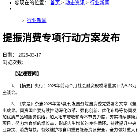
您现在的位置：
首页
>
动态资讯
>
行业新闻
行业新闻
提振消费专项行动方案发布
日期：
2025-03-17
浏览次数:
【宏观要闻】
、【摘要】央行：
年前两个月社会融资规模增量累计为
万
1
2025
9.29
座谈会。
、《求是》杂志
年第
期刊发国务院国资委党委署名文章《坚
2
2025
6
出效果。国资国企要持续推动深化改革、强化创新、优化布局等协同发
加优质产品和服务供给，加大拓市增收和降本节支力度，夯实持续健康
项目，努力培育新的增长点，形成内生增长的良性循环。持续提升中央
业帮扶、消费帮扶，有效维护粮食和重要能源资源安全，全力做好重大自