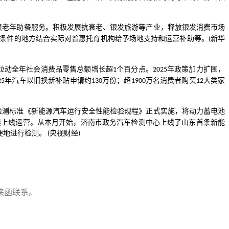
展老年助餐服务。积极发展抗衰老、银发旅游等产业，释放银发消费市场
条件的地方结合实际对普惠托育机构给予场地支持和运营补助等。
新华
(
拉动全年社会消费品零售总额增长超
个百分点。
年政策加力扩围，
1
2025
年汽车以旧换新补贴申请约
万份；超
万名消费者购买
大类家
25
130
1900
12
检测标准《新能源汽车运行安全性能检验规程》正式实施，将动力蓄电池
续上线运营。从本月开始，济南市政务汽车检测中心上线了山东首条新能
便地进行检测。
央视财经
(
)
来函联系
。