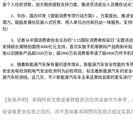
金个人住房贷款，加大租房提取支持力度，推进灵活就业人员缴存试点
、中办、国办印发《提振消费专项行动方案》。方案提出，推进
2
潜力。鼓励发展社区嵌入式托育、用人单位办托和托幼一体服务。支持
社
)
、记者从中国消费者协会主办的“
国际消费者权益日”主题活
3
3.15
安排超长期特别国债
亿元支持，首次实施手机等数码产品购新补贴
3000
电以旧换新产品超
万台；超
万名消费者申请了超
万件手机
2500
3900
4900
、随着新能源汽车保有量的逐年增长，新能源汽车安全性能的专
4
安全充电检测和电气安全检测列为必检项目，标志着新能源汽车的安全
源汽车检测线。这几天，不少新能源汽车车主来这里给自家的爱车进行
【免责声明】
本网所有文章或者转载资讯仅供读者作为参考，
给读者更多信息之目的，并不意味着本网赞同其观点或证实其