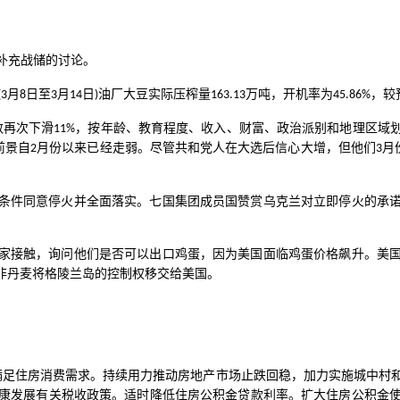
补充战储的讨论。
月
日至
月
日
油厂大豆实际压榨量
万吨，开机率为
，较
(3
8
3
14
)
163.13
45.86%
数再次下滑
，按年龄、教育程度、收入、财富、政治派别和地理区域
11%
前景自
月份以来已经走弱。尽管共和党人在大选后信心大增，但他们
月
2
3
条件同意停火并全面落实。七国集团成员国赞赏乌克兰对立即停火的承
家接触，询问他们是否可以出口鸡蛋，因为美国面临鸡蛋价格飙升。美
非丹麦将格陵兰岛的控制权移交给美国。
满足住房消费需求。持续用力推动房地产市场止跌回稳，加力实施城中村
康发展有关税收政策。适时降低住房公积金贷款利率。扩大住房公积金