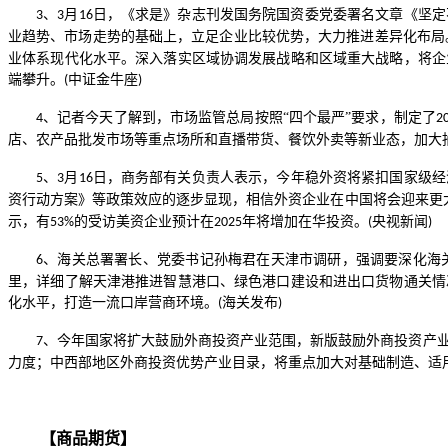
、
月
日，《求是》杂志刊发国务院国资委党委署名文章《坚定
3
3
16
业趋势、市场走势的基础上，立足企业比较优势，大力推进差异化布局
业体系现代化水平。深入落实区域协调发展战略和区域重大战略，将企
端攀升。
中证金牛座
(
)
、记者今天了解到，市场监管总局按照“四个最严”要求，制定了
4
2
店、农产品批发市场等重点场所和直播带货、餐饮外卖等新业态，加大
、
月
日，商务部有关负责人表示，今年稳外资将紧扣国家级经
5
3
16
资行动方案》等政策效应的逐步显现，相信外资企业在中国将会迎来更
示，有
的受访美资企业预计在
年将增加在华投资。
央视新闻
53%
2025
(
)
、海关总署署长、党委书记孙梅君在天津市调研，强调要深化海
6
里，详细了解天津港推进智慧港口、绿色港口建设和进出口货物通关情
化水平，打造一流口岸营商环境。
海关发布
(
)
、今年国家将扩大鼓励外商投资产业范围，新版鼓励外商投资产
7
力度；中西部地区外商投资优势产业目录，将重点加大对基础制造、适
【商品期货】