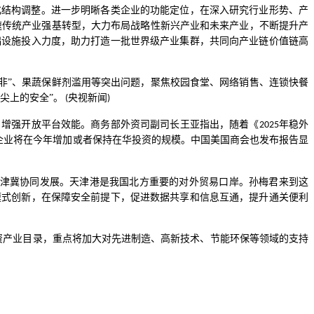
化结构调整。进一步明晰各类企业的功能定位，在深入研究行业形势、产
速传统产业强基转型，大力布局战略性新兴产业和未来产业，不断提升产
础设施投入力度，助力打造一批世界级产业集群，共同向产业链价值链高
非”、果蔬保鲜剂滥用等突出问题，聚焦校园食堂、网络销售、连锁快餐
尖上的安全”。
央视新闻
(
)
，增强开放平台效能。商务部外资司副司长王亚指出，随着《
年稳外
2025
企业将在今年增加或者保持在华投资的规模。中国美国商会也发布报告显
津冀协同发展。天津港是我国北方重要的对外贸易口岸。孙梅君来到这
模式创新，在保障安全前提下，促进数据共享和信息互通，提升通关便利
资产业目录，重点将加大对先进制造、高新技术、节能环保等领域的支持