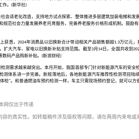
工作。
新华社
(
)
全社会适老化改造，支持地方试点探索、整体推进多层建筑加装电梯和发
和规范社会力量发展养老托育服务，完善养老服务价格形成机制。鼓励有
动上获悉，
年消费品以旧换新合计带动相关产品销售额超
万亿元，
2024
1.3
，扩大汽车、家电以旧换新补贴支持范围。截至
月
日，全国共收到
3
14
20
等数码产品购新补贴。
新浪财经
(
)
项检测需求越来越突出。本月开始，我国首部专门针对新能源汽车的安全
检测体系进一步完善。新规落地后，各地新能源汽车推荐性检测项目陆
“体检”。和普通燃油车预约检测一样，车主只需现场预约登记，就可以方
本网仅出于传递
内容的真实性。如转载稿件涉及版权等问题，请在两周内来电或