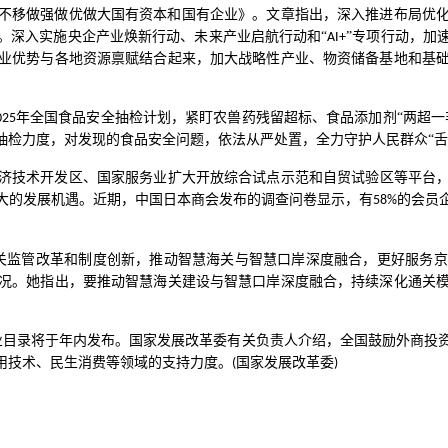
不移做强做优做大国有资本和国有企业》。文章指出，深入推进布局优
。深入实施央企产业焕新行动、未来产业启航行动和“
”专项行动，加
AI+
业优势与各地资源禀赋结合起来，加大战略性产业、物资储备基地和基
年全国食品安全抽检计划，紧盯农兽药残留超标、食品添加剂“两超一
025
抽检力度，对发现的食品安全问题，依法从严处置，全力守护人民群众“舌
济技术开发区、国家服务业扩大开放综合试点示范和自贸试验区等平台
大的发展机遇。近期，中国日本商会发布的调查问卷显示，有
的会员
58%
关监管改革和制度创新，推动智慧海关与智慧口岸深度融合，更好服务京
况。她指出，要推动智慧海关建设与智慧口岸深度融合，持续深化通关
业目录将于年内发布。国家发展改革委有关负责人介绍，全国鼓励外商投
用技术、民生消费等领域的支持力度。
国家发展改革委
(
)