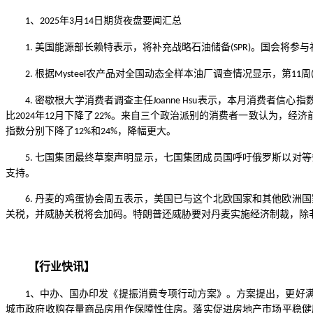
、
年
月
日期货夜盘要闻汇总
1
2025
3
14
美国能源部长赖特表示，将补充战略石油储备
。国会将参与
1.
(SPR)
根据
农产品对全国动态全样本油厂调查情况显示，第
周
2.
Mysteel
11
密歇根大学消费者调查主任
表示，本月消费者信心指
4.
Joanne Hsu
比
年
月下降了
。来自三个政治派别的消费者一致认为，经济
2024
12
22%
指数分别下降了
和
，降幅更大。
12%
24%
七国集团最终草案声明显示，七国集团成员国呼吁俄罗斯以对等
5.
支持。
丹麦的鸡蛋协会周五表示，美国已与这个北欧国家和其他欧洲国
6.
关税，并威胁关税将会加码。特朗普还威胁要对丹麦实施经济制裁，除
【行业快讯】
、中办、国办印发《提振消费专项行动方案》。方案提出，更好
1
城市政府收购存量商品房用作保障性住房。落实促进房地产市场平稳健