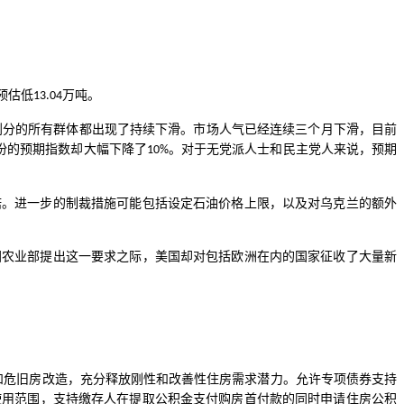
预估低
万吨。
13.04
划分的所有群体都出现了持续下滑。市场人气已经连续三个月下滑，目前
份的预期指数却大幅下降了
。对于无党派人士和民主党人来说，预期
10%
诺。进一步的制裁措施可能包括设定石油价格上限，以及对乌克兰的额外
国农业部提出这一要求之际，美国却对包括欧洲在内的国家征收了大量新
和危旧房改造，充分释放刚性和改善性住房需求潜力。允许专项债券支持
使用范围，支持缴存人在提取公积金支付购房首付款的同时申请住房公积