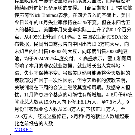
存量政策和一揽子增量政策持续发力显效，四季度经济
持续回升向好具备足够的支撑。【商品期货】1. “美联储
传声筒”Nick Timiraos表示，在四舍五入的基础上，美国
今日公布的10月失业率保持在4.1%不变。但在未四舍五
入的基础上，美国本月失业率实际上上升了约0.1个百分
点，从4.05%上升到了4.14%。2. 美国农业部(USDA)公
布数据，民间出口商报告向中国出售13.2万吨大豆，向
未知目的地出售198000吨大豆，向印度出售30000吨豆
油，均于2024/2025年度交付。3. 高盛表示，罢工和飓风
影响了本月的非农就业数据，就业增长出人意料地下
滑，失业率保持不变。虽然美联储可能会将今天数据的
疲软部分归因于一次性因素，但今天数据的疲软表明，
美联储将在下周的会议上继续其宽松周期。数据令人担
忧，11月降息25个基点的可能性有所增加。4. 8月份非农
就业总人数从15.9万人向下修正8.1万人，至7.8万人；9
月份非农就业总人数从25.4万人向下修正3.1万人，至
22.3万人。经过这些修正，8月和9月的就业人数加起来
比之前报告的人数...
MORE >