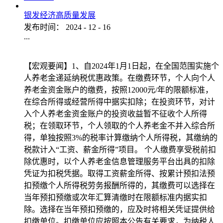
银发经济高质量发展
发布时间：
2024
-
12
-
16
...
【宏观要闻】1、自2024年1月1日起，在全国范围实施个
人养老金递延纳税优惠政策。在缴费环节，个人向个人
养老金资金账户的缴费，按照12000元/年的限额标准，
在综合所得或经营所得中据实扣除；在投资环节，对计
入个人养老金资金账户的投资收益暂不征收个人所得
税；在领取环节，个人领取的个人养老金不并入综合所
得，单独按照3%的税率计算缴纳个人所得税，其缴纳的
税款计入“工资、薪金所得”项目。 个人缴费享受税前扣
除优惠时，以个人养老金信息管理服务平台出具的扣除
凭证为扣税凭据。取得工资薪金所得、按累计预扣法预
扣预缴个人所得税劳务报酬所得的，其缴费可以选择在
当年预扣预缴或次年汇算清缴时在限额标准内据实扣
除。选择在当年预扣预缴的，应及时将相关凭证提供给
扣缴单位。扣缴单位应按照本公告有关要求，为纳税人