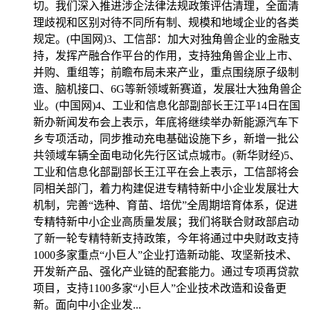
切。我们深入推进涉企法律法规政策评估清理，全面清
理歧视和区别对待不同所有制、规模和地域企业的各类
规定。(中国网)3、工信部：加大对独角兽企业的金融支
持，发挥产融合作平台的作用，支持独角兽企业上市、
并购、重组等；前瞻布局未来产业，重点围绕原子级制
造、脑机接口、6G等新领域新赛道，发展壮大独角兽企
业。(中国网)4、工业和信息化部副部长王江平14日在国
新办新闻发布会上表示，年底将继续举办新能源汽车下
乡专项活动，同步推动充电基础设施下乡，新增一批公
共领域车辆全面电动化先行区试点城市。(新华财经)5、
工业和信息化部副部长王江平在会上表示，工信部将会
同相关部门，着力构建促进专精特新中小企业发展壮大
机制，完善“选种、育苗、培优”全周期培育体系，促进
专精特新中小企业高质量发展；我们将联合财政部启动
了新一轮专精特新支持政策，今年将通过中央财政支持
1000多家重点“小巨人”企业打造新动能、攻坚新技术、
开发新产品、强化产业链的配套能力。通过专项再贷款
项目，支持1100多家“小巨人”企业技术改造和设备更
新。面向中小企业发...