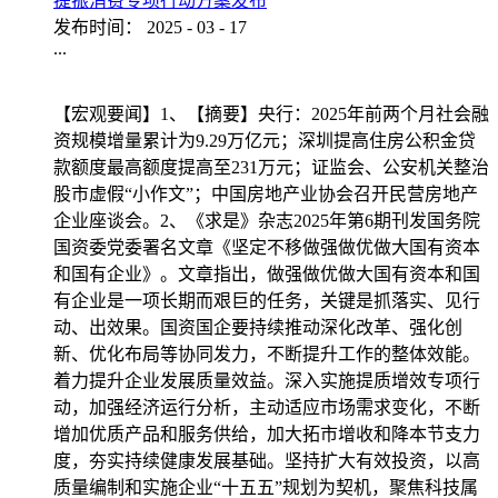
提振消费专项行动方案发布
发布时间：
2025
-
03
-
17
...
【宏观要闻】1、【摘要】央行：2025年前两个月社会融
资规模增量累计为9.29万亿元；深圳提高住房公积金贷
款额度最高额度提高至231万元；证监会、公安机关整治
股市虚假“小作文”；中国房地产业协会召开民营房地产
企业座谈会。2、《求是》杂志2025年第6期刊发国务院
国资委党委署名文章《坚定不移做强做优做大国有资本
和国有企业》。文章指出，做强做优做大国有资本和国
有企业是一项长期而艰巨的任务，关键是抓落实、见行
动、出效果。国资国企要持续推动深化改革、强化创
新、优化布局等协同发力，不断提升工作的整体效能。
着力提升企业发展质量效益。深入实施提质增效专项行
动，加强经济运行分析，主动适应市场需求变化，不断
增加优质产品和服务供给，加大拓市增收和降本节支力
度，夯实持续健康发展基础。坚持扩大有效投资，以高
质量编制和实施企业“十五五”规划为契机，聚焦科技属