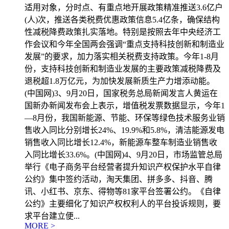
适用对象，分时点、有重点地开展政策精准推送3.6亿户
(人)次，推送各类税费优惠政策信息5.4亿条，确保结构
性减税降费政策扎实落地。特别是按照去年中央经济工
作会议和今年全国两会强调“重点支持科技创新和制造业
发展”的要求，加力落实相关税费支持政策。今年1-8月
份，支持科技创新和制造业发展的主要政策减税降费及
退税超1.8万亿元，为加快发展新质生产力增添动能。
(中国网)3、9月20日，国家税务总局新闻发言人黄运在
国新办新闻发布会上表示，增值税发票数据显示，今年1
—8月份，我国新能源、节能、环保等绿色技术服务业销
售收入同比分别增长24%、19.9%和5.8%，清洁能源发电
销售收入同比增长12.4%，新能源车整车制造业销售收
入同比增长33.6%。(中国网)4、9月20日，市场监管总局
举行《电子商务平台经营者提升知识产权保护水平自律
公约》集中签约活动，淘天集团、拼多多、抖音、腾
讯、小红书、京东、得物等81家平台签署公约。《自律
公约》主要细化了知识产权权利人的平台投诉规则，要
求平台建立便...
MORE >