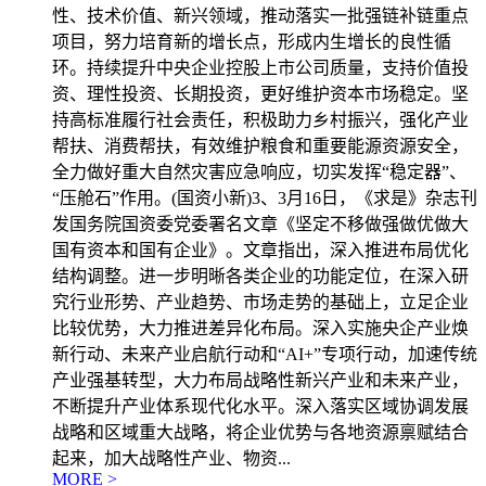
性、技术价值、新兴领域，推动落实一批强链补链重点
项目，努力培育新的增长点，形成内生增长的良性循
环。持续提升中央企业控股上市公司质量，支持价值投
资、理性投资、长期投资，更好维护资本市场稳定。坚
持高标准履行社会责任，积极助力乡村振兴，强化产业
帮扶、消费帮扶，有效维护粮食和重要能源资源安全，
全力做好重大自然灾害应急响应，切实发挥“稳定器”、
“压舱石”作用。(国资小新)3、3月16日，《求是》杂志刊
发国务院国资委党委署名文章《坚定不移做强做优做大
国有资本和国有企业》。文章指出，深入推进布局优化
结构调整。进一步明晰各类企业的功能定位，在深入研
究行业形势、产业趋势、市场走势的基础上，立足企业
比较优势，大力推进差异化布局。深入实施央企产业焕
新行动、未来产业启航行动和“AI+”专项行动，加速传统
产业强基转型，大力布局战略性新兴产业和未来产业，
不断提升产业体系现代化水平。深入落实区域协调发展
战略和区域重大战略，将企业优势与各地资源禀赋结合
起来，加大战略性产业、物资...
MORE >