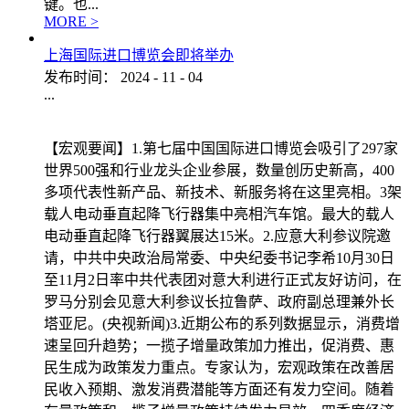
键。也...
MORE >
上海国际进口博览会即将举办
发布时间：
2024
-
11
-
04
...
【宏观要闻】1.第七届中国国际进口博览会吸引了297家
世界500强和行业龙头企业参展，数量创历史新高，400
多项代表性新产品、新技术、新服务将在这里亮相。3架
载人电动垂直起降飞行器集中亮相汽车馆。最大的载人
电动垂直起降飞行器翼展达15米。2.应意大利参议院邀
请，中共中央政治局常委、中央纪委书记李希10月30日
至11月2日率中共代表团对意大利进行正式友好访问，在
罗马分别会见意大利参议长拉鲁萨、政府副总理兼外长
塔亚尼。(央视新闻)3.近期公布的系列数据显示，消费增
速呈回升趋势；一揽子增量政策加力推出，促消费、惠
民生成为政策发力重点。专家认为，宏观政策在改善居
民收入预期、激发消费潜能等方面还有发力空间。随着