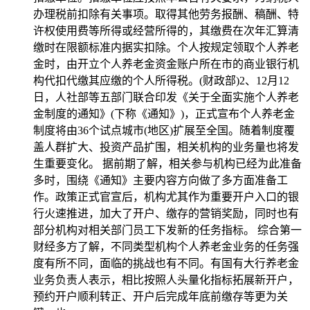
办理税前扣除有关事项。取得其他劳务报酬、稿酬、特
许权使用费等所得或经营所得的，其缴费在次年汇算清
缴时在限额标准内据实扣除。个人按规定领取个人养老
金时，由开立个人养老金资金账户所在市的商业银行机
构代扣代缴其应缴的个人所得税。(财政部)2、12月12
日，人社部等五部门联合印发《关于全面实施个人养老
金制度的通知》(下称《通知》)，正式宣布个人养老金
制度将由36个试点城市(地区)扩展至全国。随着制度覆
盖人群扩大、投资产品扩围，相关机构的业务量也将发
生重要变化。 据前期了解，相关参与机构已经为此准备
多时，围绕《通知》主要内容方向做了多方面准备工
作。政策正式官宣后，机构尤其作为重要开户入口的银
行火速推进，加大了开户、缴存的营销奖励，同时也有
部分机构对相关部门员工下发新的任务指标。 综合第一
财经多方了解，不同类型机构个人养老金业务的任务强
度有所不同，面临的挑战也有不同。有国有大行养老金
业务负责人表示，相比按照人头量化指标拓展新开户，
预约开户顺利转正、开户后完成年底前缴存等更为关