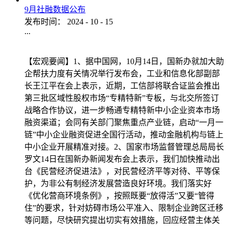
9月社融数据公布
发布时间：
2024
-
10
-
15
...
【宏观要闻】1、据中国网，10月14日，国新办就加大助
企帮扶力度有关情况举行发布会，工业和信息化部副部
长王江平在会上表示，近期，工信部将联合证监会推出
第三批区域性股权市场“专精特新”专板，与北交所签订
战略合作协议，进一步畅通专精特新中小企业资本市场
融资渠道；会同有关部门聚焦重点产业链，启动“一月一
链”中小企业融资促进全国行活动，推动金融机构与链上
中小企业开展精准对接。2、国家市场监督管理总局局长
罗文14日在国新办新闻发布会上表示，我们加快推动出
台《民营经济促进法》，对民营经济平等对待、平等保
护，为非公有制经济发展营造良好环境。我们落实好
《优化营商环境条例》，按照既要“放得活”又要“管得
住”的要求，针对妨碍市场公平准入、限制企业跨区迁移
等问题，尽快研究提出切实有效措施，回应经营主体关