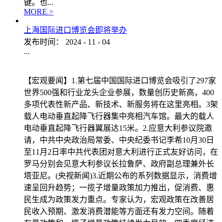
键。也...
MORE >
上海国际进口博览会即将举办
发布时间：
2024
-
11
-
04
...
【宏观要闻】1.第七届中国国际进口博览会吸引了297家
世界500强和行业龙头企业参展，数量创历史新高，400
多项代表性新产品、新技术、新服务将在这里亮相。3架
载人电动垂直起降飞行器集中亮相汽车馆。最大的载人
电动垂直起降飞行器翼展达15米。2.应意大利参议院邀
请，中共中央政治局常委、中央纪委书记李希10月30日
至11月2日率中共代表团对意大利进行正式友好访问，在
罗马分别会见意大利参议长拉鲁萨、政府副总理兼外长
塔亚尼。(央视新闻)3.近期公布的系列数据显示，消费增
速呈回升趋势；一揽子增量政策加力推出，促消费、惠
民生成为政策发力重点。专家认为，宏观政策在改善居
民收入预期、激发消费潜能等方面还有发力空间。随着