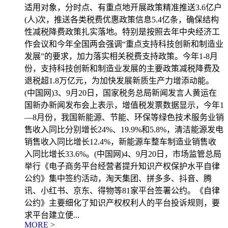
适用对象，分时点、有重点地开展政策精准推送3.6亿户
(人)次，推送各类税费优惠政策信息5.4亿条，确保结构
性减税降费政策扎实落地。特别是按照去年中央经济工
作会议和今年全国两会强调“重点支持科技创新和制造业
发展”的要求，加力落实相关税费支持政策。今年1-8月
份，支持科技创新和制造业发展的主要政策减税降费及
退税超1.8万亿元，为加快发展新质生产力增添动能。
(中国网)3、9月20日，国家税务总局新闻发言人黄运在
国新办新闻发布会上表示，增值税发票数据显示，今年1
—8月份，我国新能源、节能、环保等绿色技术服务业销
售收入同比分别增长24%、19.9%和5.8%，清洁能源发电
销售收入同比增长12.4%，新能源车整车制造业销售收
入同比增长33.6%。(中国网)4、9月20日，市场监管总局
举行《电子商务平台经营者提升知识产权保护水平自律
公约》集中签约活动，淘天集团、拼多多、抖音、腾
讯、小红书、京东、得物等81家平台签署公约。《自律
公约》主要细化了知识产权权利人的平台投诉规则，要
求平台建立便...
MORE >