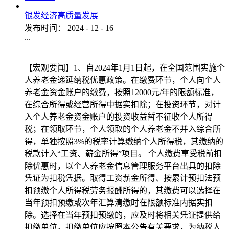
银发经济高质量发展
发布时间：
2024
-
12
-
16
...
【宏观要闻】1、自2024年1月1日起，在全国范围实施个
人养老金递延纳税优惠政策。在缴费环节，个人向个人
养老金资金账户的缴费，按照12000元/年的限额标准，
在综合所得或经营所得中据实扣除；在投资环节，对计
入个人养老金资金账户的投资收益暂不征收个人所得
税；在领取环节，个人领取的个人养老金不并入综合所
得，单独按照3%的税率计算缴纳个人所得税，其缴纳的
税款计入“工资、薪金所得”项目。 个人缴费享受税前扣
除优惠时，以个人养老金信息管理服务平台出具的扣除
凭证为扣税凭据。取得工资薪金所得、按累计预扣法预
扣预缴个人所得税劳务报酬所得的，其缴费可以选择在
当年预扣预缴或次年汇算清缴时在限额标准内据实扣
除。选择在当年预扣预缴的，应及时将相关凭证提供给
扣缴单位。扣缴单位应按照本公告有关要求，为纳税人