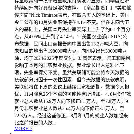
存量政策和一揽子增量政策持续发力显效，四季度经济
持续回升向好具备足够的支撑。【商品期货】1. “美联储
传声筒”Nick Timiraos表示，在四舍五入的基础上，美国
今日公布的10月失业率保持在4.1%不变。但在未四舍五
入的基础上，美国本月失业率实际上上升了约0.1个百分
点，从4.05%上升到了4.14%。2. 美国农业部(USDA)公
布数据，民间出口商报告向中国出售13.2万吨大豆，向
未知目的地出售198000吨大豆，向印度出售30000吨豆
油，均于2024/2025年度交付。3. 高盛表示，罢工和飓风
影响了本月的非农就业数据，就业增长出人意料地下
滑，失业率保持不变。虽然美联储可能会将今天数据的
疲软部分归因于一次性因素，但今天数据的疲软表明，
美联储将在下周的会议上继续其宽松周期。数据令人担
忧，11月降息25个基点的可能性有所增加。4. 8月份非农
就业总人数从15.9万人向下修正8.1万人，至7.8万人；9
月份非农就业总人数从25.4万人向下修正3.1万人，至
22.3万人。经过这些修正，8月和9月的就业人数加起来
比之前报告的人数...
MORE >