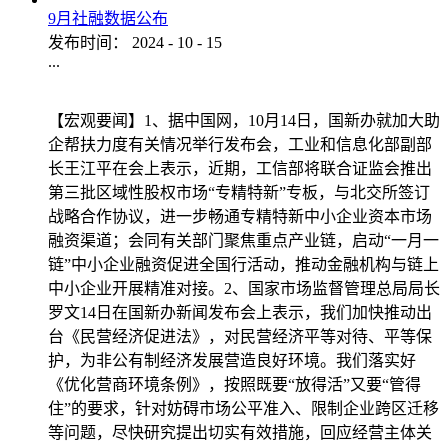
9月社融数据公布
发布时间：
2024
-
10
-
15
...
【宏观要闻】1、据中国网，10月14日，国新办就加大助
企帮扶力度有关情况举行发布会，工业和信息化部副部
长王江平在会上表示，近期，工信部将联合证监会推出
第三批区域性股权市场“专精特新”专板，与北交所签订
战略合作协议，进一步畅通专精特新中小企业资本市场
融资渠道；会同有关部门聚焦重点产业链，启动“一月一
链”中小企业融资促进全国行活动，推动金融机构与链上
中小企业开展精准对接。2、国家市场监督管理总局局长
罗文14日在国新办新闻发布会上表示，我们加快推动出
台《民营经济促进法》，对民营经济平等对待、平等保
护，为非公有制经济发展营造良好环境。我们落实好
《优化营商环境条例》，按照既要“放得活”又要“管得
住”的要求，针对妨碍市场公平准入、限制企业跨区迁移
等问题，尽快研究提出切实有效措施，回应经营主体关