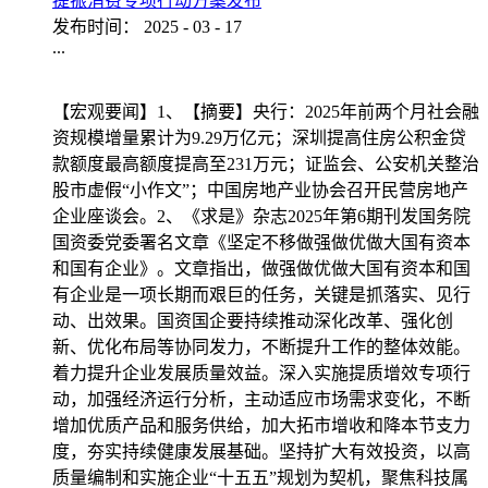
提振消费专项行动方案发布
发布时间：
2025
-
03
-
17
...
【宏观要闻】1、【摘要】央行：2025年前两个月社会融
资规模增量累计为9.29万亿元；深圳提高住房公积金贷
款额度最高额度提高至231万元；证监会、公安机关整治
股市虚假“小作文”；中国房地产业协会召开民营房地产
企业座谈会。2、《求是》杂志2025年第6期刊发国务院
国资委党委署名文章《坚定不移做强做优做大国有资本
和国有企业》。文章指出，做强做优做大国有资本和国
有企业是一项长期而艰巨的任务，关键是抓落实、见行
动、出效果。国资国企要持续推动深化改革、强化创
新、优化布局等协同发力，不断提升工作的整体效能。
着力提升企业发展质量效益。深入实施提质增效专项行
动，加强经济运行分析，主动适应市场需求变化，不断
增加优质产品和服务供给，加大拓市增收和降本节支力
度，夯实持续健康发展基础。坚持扩大有效投资，以高
质量编制和实施企业“十五五”规划为契机，聚焦科技属