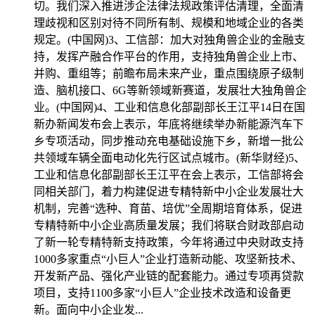
切。我们深入推进涉企法律法规政策评估清理，全面清
理歧视和区别对待不同所有制、规模和地域企业的各类
规定。(中国网)3、工信部：加大对独角兽企业的金融支
持，发挥产融合作平台的作用，支持独角兽企业上市、
并购、重组等；前瞻布局未来产业，重点围绕原子级制
造、脑机接口、6G等新领域新赛道，发展壮大独角兽企
业。(中国网)4、工业和信息化部副部长王江平14日在国
新办新闻发布会上表示，年底将继续举办新能源汽车下
乡专项活动，同步推动充电基础设施下乡，新增一批公
共领域车辆全面电动化先行区试点城市。(新华财经)5、
工业和信息化部副部长王江平在会上表示，工信部将会
同相关部门，着力构建促进专精特新中小企业发展壮大
机制，完善“选种、育苗、培优”全周期培育体系，促进
专精特新中小企业高质量发展；我们将联合财政部启动
了新一轮专精特新支持政策，今年将通过中央财政支持
1000多家重点“小巨人”企业打造新动能、攻坚新技术、
开发新产品、强化产业链的配套能力。通过专项再贷款
项目，支持1100多家“小巨人”企业技术改造和设备更
新。面向中小企业发...