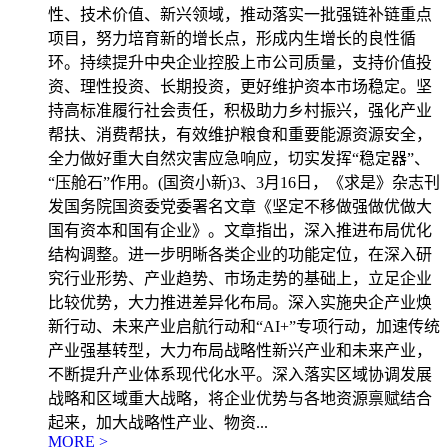
性、技术价值、新兴领域，推动落实一批强链补链重点
项目，努力培育新的增长点，形成内生增长的良性循
环。持续提升中央企业控股上市公司质量，支持价值投
资、理性投资、长期投资，更好维护资本市场稳定。坚
持高标准履行社会责任，积极助力乡村振兴，强化产业
帮扶、消费帮扶，有效维护粮食和重要能源资源安全，
全力做好重大自然灾害应急响应，切实发挥“稳定器”、
“压舱石”作用。(国资小新)3、3月16日，《求是》杂志刊
发国务院国资委党委署名文章《坚定不移做强做优做大
国有资本和国有企业》。文章指出，深入推进布局优化
结构调整。进一步明晰各类企业的功能定位，在深入研
究行业形势、产业趋势、市场走势的基础上，立足企业
比较优势，大力推进差异化布局。深入实施央企产业焕
新行动、未来产业启航行动和“AI+”专项行动，加速传统
产业强基转型，大力布局战略性新兴产业和未来产业，
不断提升产业体系现代化水平。深入落实区域协调发展
战略和区域重大战略，将企业优势与各地资源禀赋结合
起来，加大战略性产业、物资...
MORE >