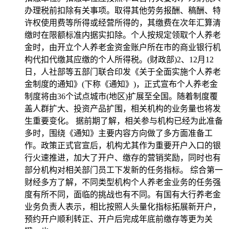
办理税前扣除有关事项。取得其他劳务报酬、稿酬、特
许权使用费等所得或经营所得的，其缴费在次年汇算清
缴时在限额标准内据实扣除。个人按规定领取个人养老
金时，由开立个人养老金资金账户所在市的商业银行机
构代扣代缴其应缴的个人所得税。(财政部)2、12月12
日，人社部等五部门联合印发《关于全面实施个人养老
金制度的通知》(下称《通知》)，正式宣布个人养老金
制度将由36个试点城市(地区)扩展至全国。随着制度覆
盖人群扩大、投资产品扩围，相关机构的业务量也将发
生重要变化。 据前期了解，相关参与机构已经为此准备
多时，围绕《通知》主要内容方向做了多方面准备工
作。政策正式官宣后，机构尤其作为重要开户入口的银
行火速推进，加大了开户、缴存的营销奖励，同时也有
部分机构对相关部门员工下发新的任务指标。 综合第一
财经多方了解，不同类型机构个人养老金业务的任务强
度有所不同，面临的挑战也有不同。有国有大行养老金
业务负责人表示，相比按照人头量化指标拓展新开户，
预约开户顺利转正、开户后完成年底前缴存等更为关