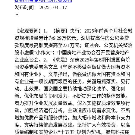
提振消费专项行动方案发布
发布时间：
2025
-
03
-
17
...
【宏观要闻】1、【摘要】央行：2025年前两个月社会融
资规模增量累计为9.29万亿元；深圳提高住房公积金贷
款额度最高额度提高至231万元；证监会、公安机关整治
股市虚假“小作文”；中国房地产业协会召开民营房地产
企业座谈会。2、《求是》杂志2025年第6期刊发国务院
国资委党委署名文章《坚定不移做强做优做大国有资本
和国有企业》。文章指出，做强做优做大国有资本和国
有企业是一项长期而艰巨的任务，关键是抓落实、见行
动、出效果。国资国企要持续推动深化改革、强化创
新、优化布局等协同发力，不断提升工作的整体效能。
着力提升企业发展质量效益。深入实施提质增效专项行
动，加强经济运行分析，主动适应市场需求变化，不断
增加优质产品和服务供给，加大拓市增收和降本节支力
度，夯实持续健康发展基础。坚持扩大有效投资，以高
质量编制和实施企业“十五五”规划为契机，聚焦科技属