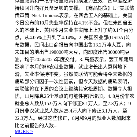
存量政策和一揽子增量政策持续发力显效，四季度经济
持续回升向好具备足够的支撑。【商品期货】1. “美联储
传声筒”Nick Timiraos表示，在四舍五入的基础上，美国
今日公布的10月失业率保持在4.1%不变。但在未四舍五
入的基础上，美国本月失业率实际上上升了约0.1个百分
点，从4.05%上升到了4.14%。2. 美国农业部(USDA)公
布数据，民间出口商报告向中国出售13.2万吨大豆，向
未知目的地出售198000吨大豆，向印度出售30000吨豆
油，均于2024/2025年度交付。3. 高盛表示，罢工和飓风
影响了本月的非农就业数据，就业增长出人意料地下
滑，失业率保持不变。虽然美联储可能会将今天数据的
疲软部分归因于一次性因素，但今天数据的疲软表明，
美联储将在下周的会议上继续其宽松周期。数据令人担
忧，11月降息25个基点的可能性有所增加。4. 8月份非农
就业总人数从15.9万人向下修正8.1万人，至7.8万人；9
月份非农就业总人数从25.4万人向下修正3.1万人，至
22.3万人。经过这些修正，8月和9月的就业人数加起来
比之前报告的人数...
MORE >