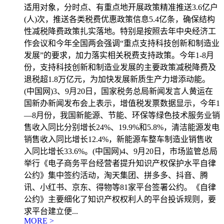
适用对象，分时点、有重点地开展政策精准推送3.6亿户
(人)次，推送各类税费优惠政策信息5.4亿条，确保结构
性减税降费政策扎实落地。特别是按照去年中央经济工
作会议和今年全国两会强调“重点支持科技创新和制造业
发展”的要求，加力落实相关税费支持政策。今年1-8月
份，支持科技创新和制造业发展的主要政策减税降费及
退税超1.8万亿元，为加快发展新质生产力增添动能。
(中国网)3、9月20日，国家税务总局新闻发言人黄运在
国新办新闻发布会上表示，增值税发票数据显示，今年1
—8月份，我国新能源、节能、环保等绿色技术服务业销
售收入同比分别增长24%、19.9%和5.8%，清洁能源发电
销售收入同比增长12.4%，新能源车整车制造业销售收
入同比增长33.6%。(中国网)4、9月20日，市场监管总局
举行《电子商务平台经营者提升知识产权保护水平自律
公约》集中签约活动，淘天集团、拼多多、抖音、腾
讯、小红书、京东、得物等81家平台签署公约。《自律
公约》主要细化了知识产权权利人的平台投诉规则，要
求平台建立便...
MORE >