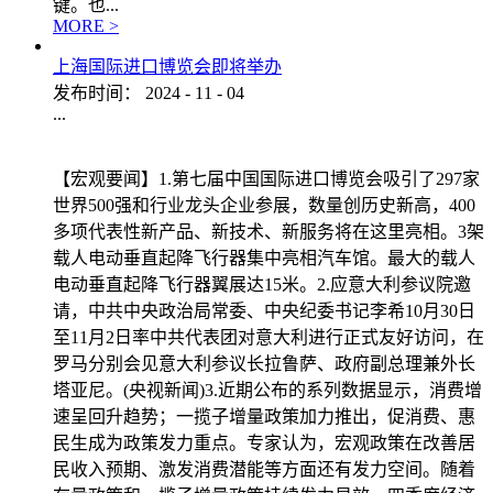
键。也...
MORE >
上海国际进口博览会即将举办
发布时间：
2024
-
11
-
04
...
【宏观要闻】1.第七届中国国际进口博览会吸引了297家
世界500强和行业龙头企业参展，数量创历史新高，400
多项代表性新产品、新技术、新服务将在这里亮相。3架
载人电动垂直起降飞行器集中亮相汽车馆。最大的载人
电动垂直起降飞行器翼展达15米。2.应意大利参议院邀
请，中共中央政治局常委、中央纪委书记李希10月30日
至11月2日率中共代表团对意大利进行正式友好访问，在
罗马分别会见意大利参议长拉鲁萨、政府副总理兼外长
塔亚尼。(央视新闻)3.近期公布的系列数据显示，消费增
速呈回升趋势；一揽子增量政策加力推出，促消费、惠
民生成为政策发力重点。专家认为，宏观政策在改善居
民收入预期、激发消费潜能等方面还有发力空间。随着