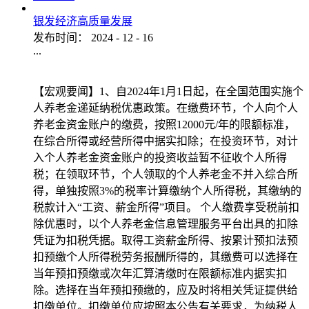
银发经济高质量发展
发布时间：
2024
-
12
-
16
...
【宏观要闻】1、自2024年1月1日起，在全国范围实施个
人养老金递延纳税优惠政策。在缴费环节，个人向个人
养老金资金账户的缴费，按照12000元/年的限额标准，
在综合所得或经营所得中据实扣除；在投资环节，对计
入个人养老金资金账户的投资收益暂不征收个人所得
税；在领取环节，个人领取的个人养老金不并入综合所
得，单独按照3%的税率计算缴纳个人所得税，其缴纳的
税款计入“工资、薪金所得”项目。 个人缴费享受税前扣
除优惠时，以个人养老金信息管理服务平台出具的扣除
凭证为扣税凭据。取得工资薪金所得、按累计预扣法预
扣预缴个人所得税劳务报酬所得的，其缴费可以选择在
当年预扣预缴或次年汇算清缴时在限额标准内据实扣
除。选择在当年预扣预缴的，应及时将相关凭证提供给
扣缴单位。扣缴单位应按照本公告有关要求，为纳税人