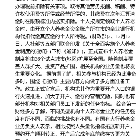
办理税前扣除有关事项。取得其他劳务报酬、稿酬、特
许权使用费等所得或经营所得的，其缴费在次年汇算清
缴时在限额标准内据实扣除。个人按规定领取个人养老
金时，由开立个人养老金资金账户所在市的商业银行机
构代扣代缴其应缴的个人所得税。(财政部)2、12月12
日，人社部等五部门联合印发《关于全面实施个人养老
金制度的通知》(下称《通知》)，正式宣布个人养老金
制度将由36个试点城市(地区)扩展至全国。随着制度覆
盖人群扩大、投资产品扩围，相关机构的业务量也将发
生重要变化。 据前期了解，相关参与机构已经为此准备
多时，围绕《通知》主要内容方向做了多方面准备工
作。政策正式官宣后，机构尤其作为重要开户入口的银
行火速推进，加大了开户、缴存的营销奖励，同时也有
部分机构对相关部门员工下发新的任务指标。 综合第一
财经多方了解，不同类型机构个人养老金业务的任务强
度有所不同，面临的挑战也有不同。有国有大行养老金
业务负责人表示，相比按照人头量化指标拓展新开户，
预约开户顺利转正、开户后完成年底前缴存等更为关