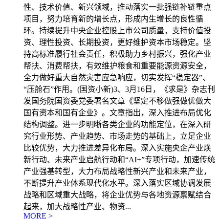
性、技术价值、新兴领域，推动落实一批强链补链重点
项目，努力培育新的增长点，形成内生增长的良性循
环。持续提升中央企业控股上市公司质量，支持价值投
资、理性投资、长期投资，更好维护资本市场稳定。坚
持高标准履行社会责任，积极助力乡村振兴，强化产业
帮扶、消费帮扶，有效维护粮食和重要能源资源安全，
全力做好重大自然灾害应急响应，切实发挥“稳定器”、
“压舱石”作用。(国资小新)3、3月16日，《求是》杂志刊
发国务院国资委党委署名文章《坚定不移做强做优做大
国有资本和国有企业》。文章指出，深入推进布局优化
结构调整。进一步明晰各类企业的功能定位，在深入研
究行业形势、产业趋势、市场走势的基础上，立足企业
比较优势，大力推进差异化布局。深入实施央企产业焕
新行动、未来产业启航行动和“AI+”专项行动，加速传统
产业强基转型，大力布局战略性新兴产业和未来产业，
不断提升产业体系现代化水平。深入落实区域协调发展
战略和区域重大战略，将企业优势与各地资源禀赋结合
起来，加大战略性产业、物资...
MORE >