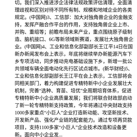
切。我们深入推进涉企法律法规政策评估清理，全面清
理歧视和区别对待不同所有制、规模和地域企业的各类
规定。(中国网)3、工信部：加大对独角兽企业的金融支
持，发挥产融合作平台的作用，支持独角兽企业上市、
并购、重组等；前瞻布局未来产业，重点围绕原子级制
造、脑机接口、6G等新领域新赛道，发展壮大独角兽企
业。(中国网)4、工业和信息化部副部长王江平14日在国
新办新闻发布会上表示，年底将继续举办新能源汽车下
乡专项活动，同步推动充电基础设施下乡，新增一批公
共领域车辆全面电动化先行区试点城市。(新华财经)5、
工业和信息化部副部长王江平在会上表示，工信部将会
同相关部门，着力构建促进专精特新中小企业发展壮大
机制，完善“选种、育苗、培优”全周期培育体系，促进
专精特新中小企业高质量发展；我们将联合财政部启动
了新一轮专精特新支持政策，今年将通过中央财政支持
1000多家重点“小巨人”企业打造新动能、攻坚新技术、
开发新产品、强化产业链的配套能力。通过专项再贷款
项目，支持1100多家“小巨人”企业技术改造和设备更
新。面向中小企业发...