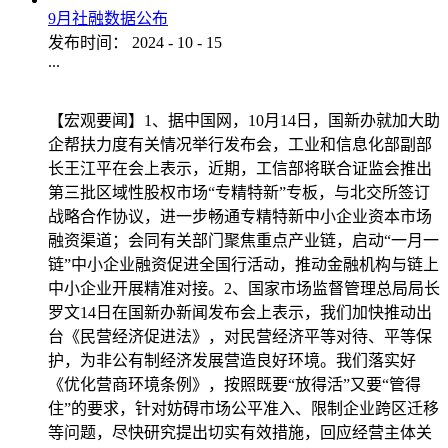
9月社融数据公布
发布时间：
2024
-
10
-
15
...
【宏观要闻】1、据中国网，10月14日，国新办就加大助
企帮扶力度有关情况举行发布会，工业和信息化部副部
长王江平在会上表示，近期，工信部将联合证监会推出
第三批区域性股权市场“专精特新”专板，与北交所签订
战略合作协议，进一步畅通专精特新中小企业资本市场
融资渠道；会同有关部门聚焦重点产业链，启动“一月一
链”中小企业融资促进全国行活动，推动金融机构与链上
中小企业开展精准对接。2、国家市场监督管理总局局长
罗文14日在国新办新闻发布会上表示，我们加快推动出
台《民营经济促进法》，对民营经济平等对待、平等保
护，为非公有制经济发展营造良好环境。我们落实好
《优化营商环境条例》，按照既要“放得活”又要“管得
住”的要求，针对妨碍市场公平准入、限制企业跨区迁移
等问题，尽快研究提出切实有效措施，回应经营主体关