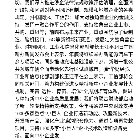
切。我们深入推进涉企法律法规政策评估清理，全面清
理歧视和区别对待不同所有制、规模和地域企业的各类
规定。(中国网)3、工信部：加大对独角兽企业的金融支
持，发挥产融合作平台的作用，支持独角兽企业上市、
并购、重组等；前瞻布局未来产业，重点围绕原子级制
造、脑机接口、6G等新领域新赛道，发展壮大独角兽企
业。(中国网)4、工业和信息化部副部长王江平14日在国
新办新闻发布会上表示，年底将继续举办新能源汽车下
乡专项活动，同步推动充电基础设施下乡，新增一批公
共领域车辆全面电动化先行区试点城市。(新华财经)5、
工业和信息化部副部长王江平在会上表示，工信部将会
同相关部门，着力构建促进专精特新中小企业发展壮大
机制，完善“选种、育苗、培优”全周期培育体系，促进
专精特新中小企业高质量发展；我们将联合财政部启动
了新一轮专精特新支持政策，今年将通过中央财政支持
1000多家重点“小巨人”企业打造新动能、攻坚新技术、
开发新产品、强化产业链的配套能力。通过专项再贷款
项目，支持1100多家“小巨人”企业技术改造和设备更
新。面向中小企业发...