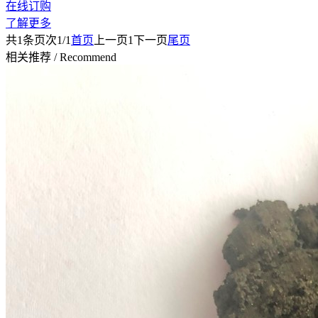
在线订购
了解更多
共
1
条
页次1/1
首页
上一页
1
下一页
尾页
相关推荐
/
Recommend