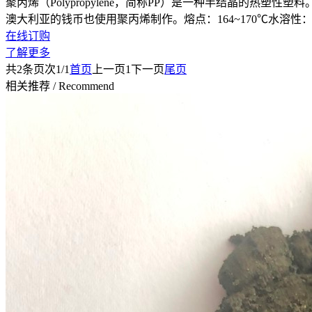
聚丙烯（Polypropylene，简称PP）是一种半结晶的
澳大利亚的钱币也使用聚丙烯制作。熔点：164~170℃水溶性
在线订购
了解更多
共
2
条
页次1/1
首页
上一页
1
下一页
尾页
相关推荐
/
Recommend